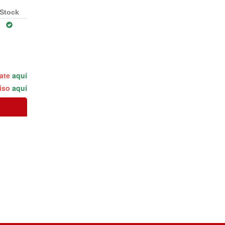
Stock
rate
aquí
miso
aquí