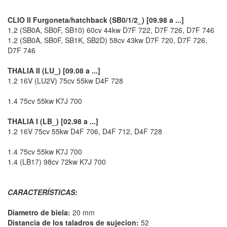
CLIO II Furgoneta/hatchback (SB0/1/2_) [09.98 a ...]
1.2 (SB0A, SB0F, SB10) 60cv 44kw D7F 722, D7F 726, D7F 746
1.2 (SB0A, SB0F, SB1K, SB2D) 58cv 43kw D7F 720, D7F 726,
D7F 746
THALIA II (LU_) [09.08 a ...]
1.2 16V (LU2V) 75cv 55kw D4F 728
1.4 75cv 55kw K7J 700
THALIA I (LB_) [02.98 a ...]
1.2 16V 75cv 55kw D4F 706, D4F 712, D4F 728
1.4 75cv 55kw K7J 700
1.4 (LB17) 98cv 72kw K7J 700
CARACTERÍSTICAS:
Diametro de biela:
20 mm
Distancia de los taladros de sujecion:
52